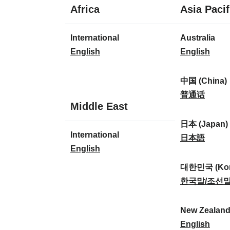
1
Africa
Asia Pacif
lingua
1
8
International
Australia
lingua
lingue
I
A
English
English
n
u
t
s
中国 (China)
e
t
中
普通话
1
Middle East
r
r
国
lingua
n
a
(
日本 (Japan)
1
International
a
l
C
日
日本語
lingua
I
English
t
i
h
本
n
i
a
i
(
대한민국 (Kor
t
o
:
n
J
대
한국말/조선
e
n
a
a
한
r
a
)
p
민
New Zealan
n
l
:
a
국
N
English