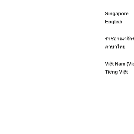
a
:
n
(
e
t
)
K
w
Singapore
i
:
o
Z
S
English
o
r
e
i
n
e
a
n
ราชอาณาจักร
a
a
l
g
ร
ภาษาไทย
l
)
a
a
า
:
:
n
p
ช
Việt Nam (Vi
d
o
อ
V
Tiếng Việt
:
r
า
i
e
ณ
ệ
:
า
t
จั
N
ก
a
ร
m
ไ
(