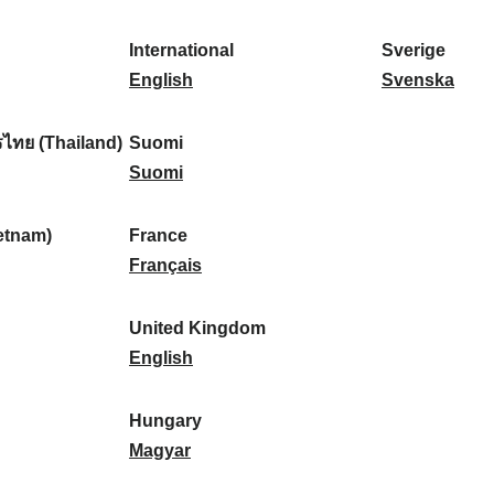
l
l
a
s
k
o
i
a
r
p
a
r
International
Sverige
k
n
k
a
I
:
t
S
English
Svenska
a
d
:
ñ
n
u
v
:
:
a
t
g
e
ไทย (Thailand)
Suomi
:
e
S
a
r
Suomi
r
u
l
i
n
o
:
g
etnam)
France
a
m
F
e
Français
t
i
r
:
i
:
a
United Kingdom
o
n
U
English
n
c
n
a
e
i
Hungary
l
:
t
H
Magyar
:
e
u