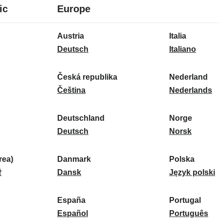
8
16
ic
Europe
lingue
lingue
16
Austria
Italia
lingue
A
I
Deutsch
Italiano
u
t
s
a
Česká republika
Nederland
t
Č
l
N
Čeština
Nederlands
r
e
i
e
i
s
a
d
Deutschland
Norge
a
k
D
:
e
N
Deutsch
Norsk
:
á
e
r
o
r
u
l
r
ea)
Danmark
Polska
e
t
D
a
g
P
말
Dansk
Język polski
p
s
a
n
e
o
u
c
n
d
:
l
d
España
Portugal
b
h
m
E
:
s
P
Español
Português