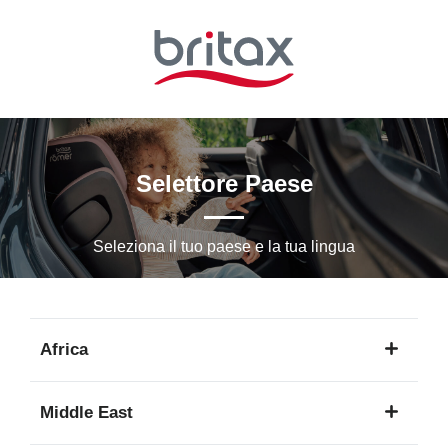
Vai
al
contenuto
principale
Selettore Paese
Seleziona il tuo paese e la tua lingua
Africa
1
Middle East
lingua