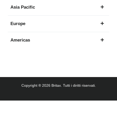
1
Asia Pacific
lingua
8
Europe
lingue
16
Americas
lingue
3
lingue
Copyright ® 2026 Britax. Tutti i diritti riservati.