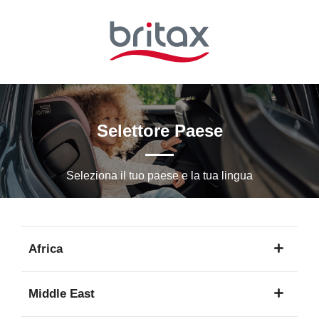
Vai
al
contenuto
principale
Selettore Paese
Seleziona il tuo paese e la tua lingua
Africa
1
Middle East
lingua