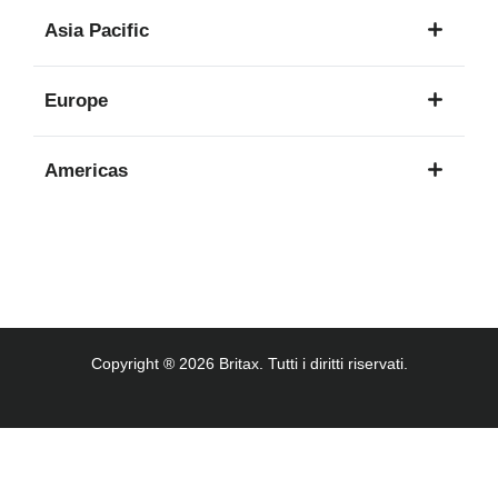
1
Asia Pacific
lingua
8
Europe
lingue
16
Americas
lingue
3
lingue
Copyright ® 2026 Britax. Tutti i diritti riservati.