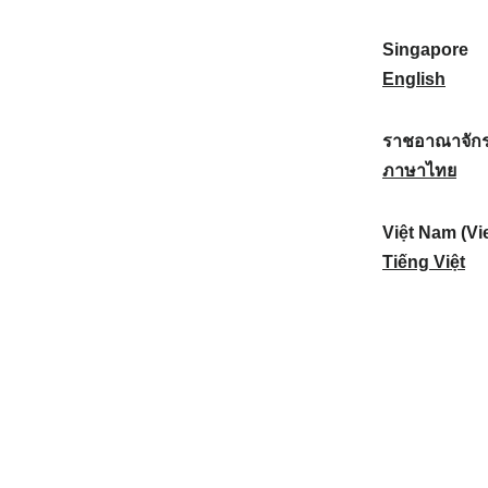
a
:
n
(
e
t
)
K
w
Singapore
i
:
o
Z
S
English
o
r
e
i
n
e
a
n
ราชอาณาจักร
a
a
l
g
ร
ภาษาไทย
l
)
a
a
า
:
:
n
p
ช
Việt Nam (Vi
d
o
อ
V
Tiếng Việt
:
r
า
i
e
ณ
ệ
:
า
t
จั
N
ก
a
ร
m
ไ
(