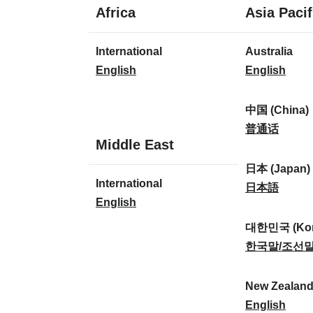
1
Africa
Asia Pacif
lingua
1
8
International
Australia
lingua
lingue
I
A
English
English
n
u
t
s
中国 (China)
e
t
中
普通话
1
Middle East
r
r
国
lingua
n
a
(
日本 (Japan)
1
International
a
l
C
日
日本語
lingua
I
English
t
i
h
本
n
i
a
i
(
대한민국 (Kor
t
o
:
n
J
대
한국말/조선
e
n
a
a
한
r
a
)
p
민
New Zealan
n
l
:
a
국
N
English