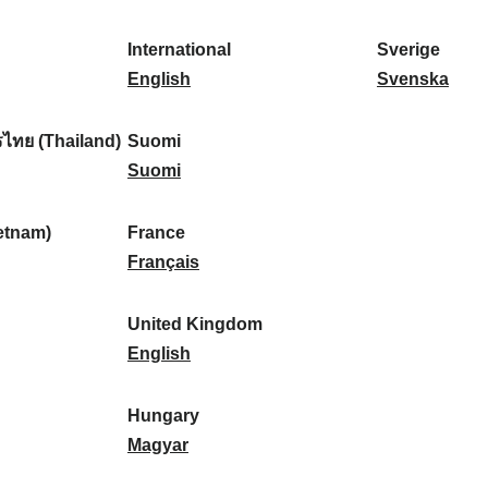
l
l
a
s
k
o
i
a
r
p
a
r
International
Sverige
k
n
k
a
I
:
t
S
English
Svenska
a
d
:
ñ
n
u
v
:
:
a
t
g
e
ไทย (Thailand)
Suomi
:
e
S
a
r
Suomi
r
u
l
i
n
o
:
g
etnam)
France
a
m
F
e
Français
t
i
r
:
i
:
a
United Kingdom
o
n
U
English
n
c
n
a
e
i
Hungary
l
:
t
H
Magyar
:
e
u