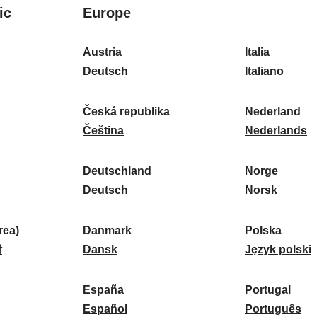
8
16
ic
Europe
lingue
lingue
16
Austria
Italia
lingue
A
I
Deutsch
Italiano
u
t
s
a
Česká republika
Nederland
t
Č
l
N
Čeština
Nederlands
r
e
i
e
i
s
a
d
Deutschland
Norge
a
k
D
:
e
N
Deutsch
Norsk
:
á
e
r
o
r
u
l
r
ea)
Danmark
Polska
e
t
D
a
g
P
말
Dansk
Język polski
p
s
a
n
e
o
u
c
n
d
:
l
d
España
Portugal
b
h
m
E
:
s
P
Español
Português