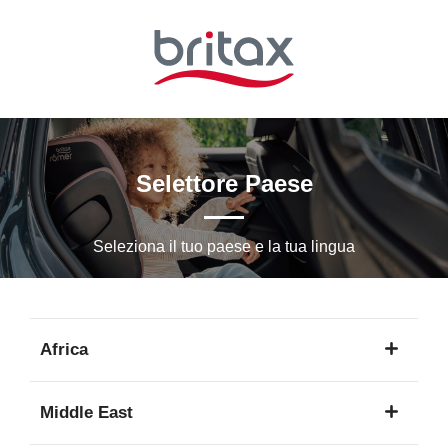
Vai
al
contenuto
principale
Selettore Paese
Seleziona il tuo paese e la tua lingua
Africa
1
Middle East
lingua