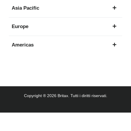
1
Asia Pacific
lingua
8
Europe
lingue
16
Americas
lingue
3
lingue
Copyright ® 2026 Britax. Tutti i diritti riservati.