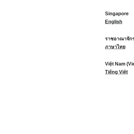
a
:
n
(
e
t
)
K
w
Singapore
i
:
o
Z
S
English
o
r
e
i
n
e
a
n
ราชอาณาจักร
a
a
l
g
ร
ภาษาไทย
l
)
a
a
า
:
:
n
p
ช
Việt Nam (Vi
d
o
อ
V
Tiếng Việt
:
r
า
i
e
ณ
ệ
:
า
t
จั
N
ก
a
ร
m
ไ
(