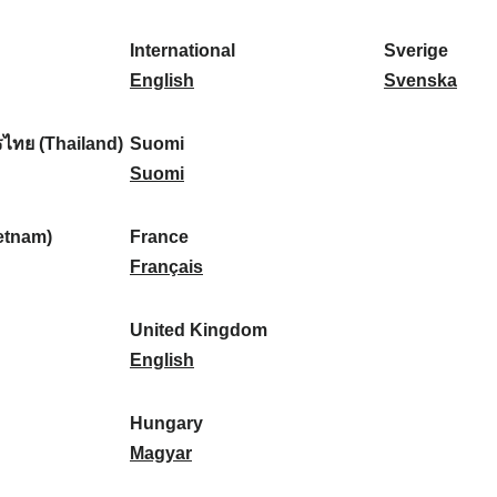
l
l
a
s
k
o
i
a
r
p
a
r
International
Sverige
k
n
k
a
I
:
t
S
English
Svenska
a
d
:
ñ
n
u
v
:
:
a
t
g
e
ไทย (Thailand)
Suomi
:
e
S
a
r
Suomi
r
u
l
i
n
o
:
g
etnam)
France
a
m
F
e
Français
t
i
r
:
i
:
a
United Kingdom
o
n
U
English
n
c
n
a
e
i
Hungary
l
:
t
H
Magyar
:
e
u