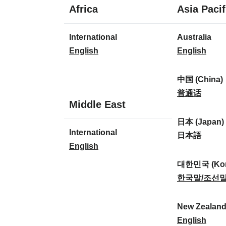
1
Africa
Asia Pacif
lingua
1
8
International
Australia
lingua
lingue
I
A
English
English
n
u
t
s
中国 (China)
e
t
中
普通话
1
Middle East
r
r
国
lingua
n
a
(
日本 (Japan)
1
International
a
l
C
日
日本語
lingua
I
English
t
i
h
本
n
i
a
i
(
대한민국 (Kor
t
o
:
n
J
대
한국말/조선
e
n
a
a
한
r
a
)
p
민
New Zealan
n
l
:
a
국
N
English