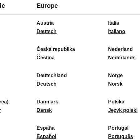
8
16
ic
Europe
lingue
lingue
16
Austria
Italia
lingue
A
I
Deutsch
Italiano
u
t
s
a
Česká republika
Nederland
t
Č
l
N
Čeština
Nederlands
r
e
i
e
i
s
a
d
Deutschland
Norge
a
k
D
:
e
N
Deutsch
Norsk
:
á
e
r
o
r
u
l
r
ea)
Danmark
Polska
e
t
D
a
g
P
말
Dansk
Język polski
p
s
a
n
e
o
u
c
n
d
:
l
d
España
Portugal
b
h
m
E
:
s
P
Español
Português