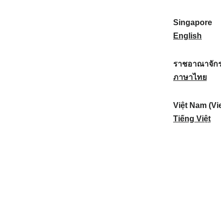
a
:
n
(
e
t
)
K
w
Singapore
i
:
o
Z
S
English
o
r
e
i
n
e
a
n
ราชอาณาจักร
a
a
l
g
ร
ภาษาไทย
l
)
a
a
า
:
:
n
p
ช
Việt Nam (Vi
d
o
อ
V
Tiếng Việt
:
r
า
i
e
ณ
ệ
:
า
t
จั
N
ก
a
ร
m
ไ
(