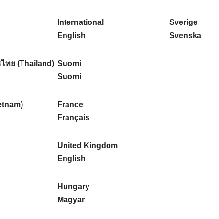
l
l
a
s
k
o
i
a
r
p
a
r
International
Sverige
k
n
k
a
I
:
t
S
English
Svenska
a
d
:
ñ
n
u
v
:
:
a
t
g
e
ไทย (Thailand)
Suomi
:
e
S
a
r
Suomi
r
u
l
i
n
o
:
g
etnam)
France
a
m
F
e
Français
t
i
r
:
i
:
a
United Kingdom
o
n
U
English
n
c
n
a
e
i
Hungary
l
:
t
H
Magyar
:
e
u