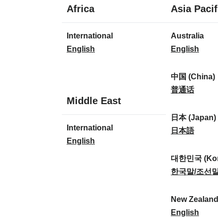
1
Africa
Asia Pacif
lingua
1
8
International
Australia
lingua
lingue
I
A
English
English
n
u
t
s
中国 (China)
e
t
中
普通话
1
Middle East
r
r
国
lingua
n
a
(
日本 (Japan)
1
International
a
l
C
日
日本語
lingua
I
English
t
i
h
本
n
i
a
i
(
대한민국 (Kor
t
o
:
n
J
대
한국말/조선
e
n
a
a
한
r
a
)
p
민
New Zealan
n
l
:
a
국
N
English