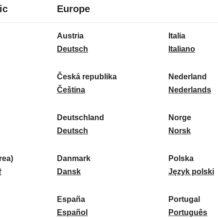
8
16
ic
Europe
lingue
lingue
16
Austria
Italia
lingue
A
I
Deutsch
Italiano
u
t
s
a
Česká republika
Nederland
t
Č
l
N
Čeština
Nederlands
r
e
i
e
i
s
a
d
Deutschland
Norge
a
k
D
:
e
N
Deutsch
Norsk
:
á
e
r
o
r
u
l
r
ea)
Danmark
Polska
e
t
D
a
g
P
말
Dansk
Język polski
p
s
a
n
e
o
u
c
n
d
:
l
d
España
Portugal
b
h
m
E
:
s
P
Español
Português