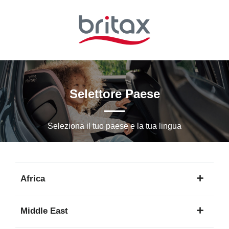
Vai
al
contenuto
principale
Selettore Paese
Seleziona il tuo paese e la tua lingua
Africa
1
Middle East
lingua