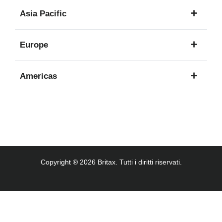
1
Asia Pacific
lingua
8
Europe
lingue
16
Americas
lingue
3
lingue
Copyright ® 2026 Britax. Tutti i diritti riservati.