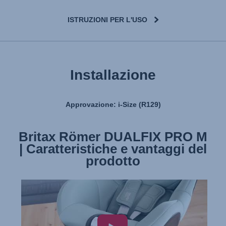
ISTRUZIONI PER L'USO
Installazione
Approvazione: i-Size (R129)
Britax Römer DUALFIX PRO M
Britax Römer DUALFIX PRO M
| Caratteristiche e vantaggi del
| Installazione
prodotto