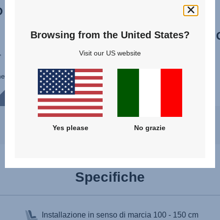
O
VIAGGIA
SERENAMENTE CON
Browsing from the United States?
EASYRECLINE
,
Visit our US website
Rendi ogni viaggio rilassante per te e per
il tuo bambino grazie alla funzione
he
EasyRecline del SAFEFIX. Adatta a tutta
l’infanzia, ti permette di scegliere l’angolo
di reclinazione senza dover regolare n...
Yes please
No grazie
Specifiche
Installazione in senso di marcia
100 - 150 cm