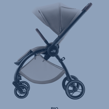
تعليمات المستخدم) اَللُّغَةُ اَلْعَرَبِيَّة)
Mode d'emploi (Français)
Instrucciones del usuario (Español)
Manual de instruções (Português)
Istruzioni per l’uso (Italiano)
Инструкция пользователя (Русский язык)
Instrukcja użytkownika (Język polski)
Návod na použitie (Slovenský jazyk)
Инструкция за ползване (Български език)
Upute za uporabu (Hrvatski jezik)
Pokyny k použití (Čeština)
Brugerinstruktioner (Dansk)
Gebruiksinstructies (Nederlands)
RIO