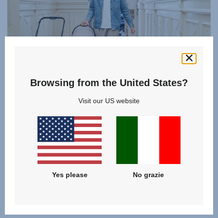
Browsing from the United States?
RIO SI ADATTA ALLA TUA VITA
Visit our US website
Rendi ogni giorno con il tuo bebè più semplice. Aggancia
la comoda navicella al passeggino senza sforzo,
utilizzando gli adattatori inclusi. La maniglia ergonomica
rende facile sollevare la navicella e trasportarla nel tuo
appartamento, anche mentre il tuo bebè dorme
profondamente. E quando devi portare la navicella in auto
Yes please
No grazie
o se hai poco spazio in casa, è semplice ripiegarla e sarà
pronta per la prossima volta che tu e il tuo bebè ne avrete
bisogno.