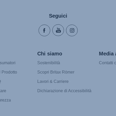
Seguici
Chi siamo
Media 
sumatori
Sostenibilità
Contatti 
l Prodotto
Scopri Britax Römer
Q
Lavori & Carriere
tare
Dichiarazione di Accessibilità
urezza