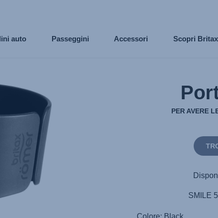
ini auto
Passeggini
Accessori
Scopri Brita
Por
PER AVERE L
TR
Disponi
SMILE 5
Colore: Black