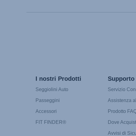
Instrucciones del u
Manual de instruçõ
Istruzioni per l’uso 
Инструкция польз
Instrukcja użytkown
Návod na použitie 
Инструкция за пол
Upute za uporabu (H
I nostri Prodotti
Supporto
Pokyny k použití (Č
Brugerinstruktione
Seggiolini Auto
Servizio Con
Gebruiksinstructie
Passeggini
Assistenza a
Accessori
Prodotto FA
FIT FINDER®
Dove Acquis
Avvisi di Sic