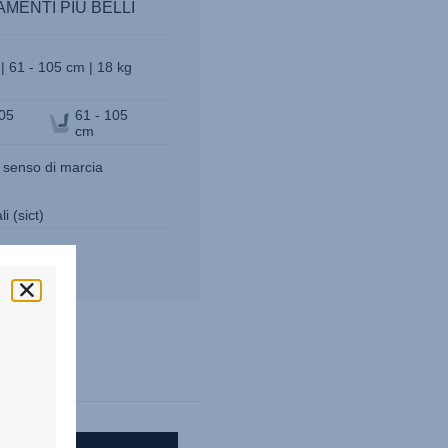
MENTI PIÙ BELLI
 | 61 - 105 cm | 18 kg
105
61 - 105
cm
n senso di marcia
i (sict)