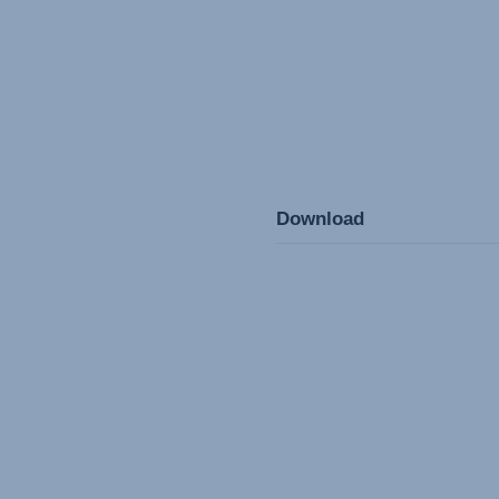
Download
Gebrauchsanleitun
Mode d'emploi (Fra