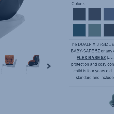
Colore:
The DUALFIX 3 i-SIZE is 
BABY-SAFE 5Z or any oth
FLEX BASE 5Z
(ava
protection and cosy com
child is four years ol
standard and include