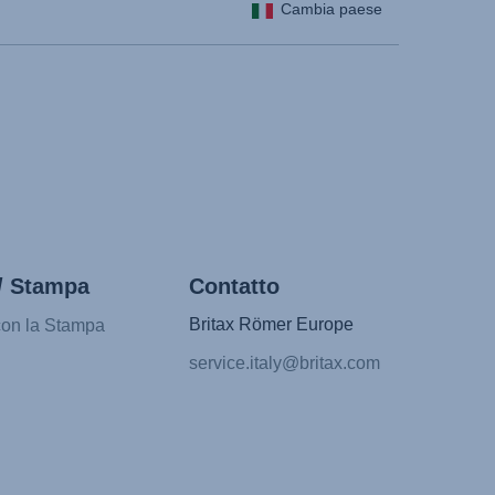
Cambia paese
κή γλώσσα)
yar nyelv)
atviešu valoda)
etuvių kalba)
rsk)
 (Limba română)
Srpski)
/ Stampa
Contatto
ovenščina)
a)
Britax Römer Europe
con la Stampa
)
service.italy@britax.com