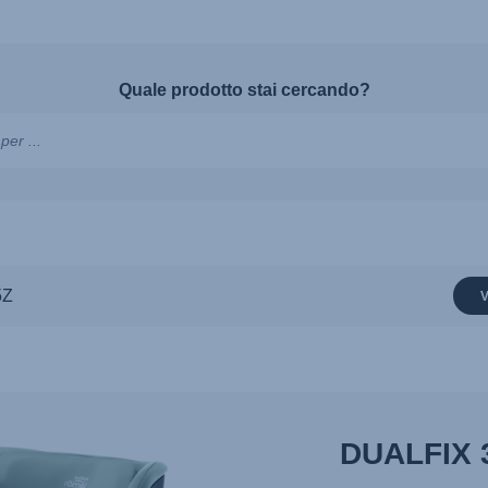
Quale prodotto stai cercando?
nti,
5Z
V
DUALFIX 3