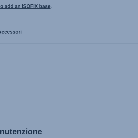
 to add an ISOFIX base
.
Accessori
manutenzione