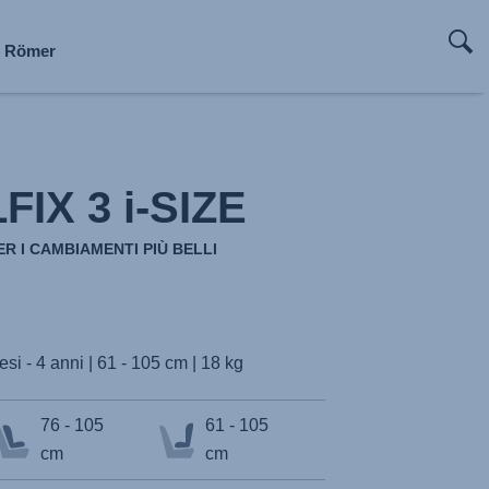
x Römer
x Römer
x Römer
x Römer
x Römer
IX 3 i-SIZE
R I CAMBIAMENTI PIÙ BELLI
esi - 4 anni | 61 - 105 cm | 18 kg
76 - 105
61 - 105
cm
cm