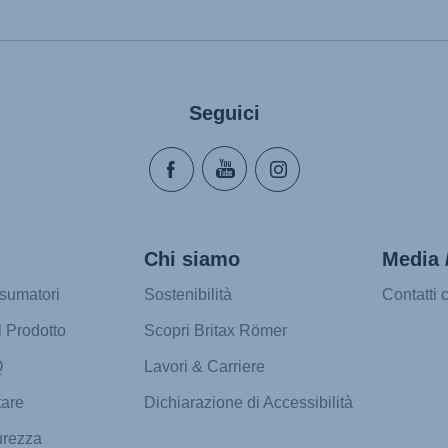
suario (Español)
Οδηγίες χρήσης (Ελληνι
es (Português)
עברית) מדריך למשתמש)
(Italiano)
Használati útmutató (Mag
Seguici
ователя (Русский язык)
Lietošanas instrukcija (L
ika (Język polski)
Naudojimo instrukcija (Li
(Slovenský jazyk)
Monteringsanvisning (No
зване (Български език)
Instrucţiuni de utilizare
rvatski jezik)
Uputstvo za korišcenje (
Chi siamo
Media 
eština)
Navodila za uporabo (Sl
r (Dansk)
Bruksanvisning (Svensk
sumatori
Sostenibilità
Contatti 
s (Nederlands)
Kullanım talimatı (Türkçe
l Prodotto
Scopri Britax Römer
Q
Lavori & Carriere
tare
Dichiarazione di Accessibilità
urezza