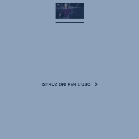
ISTRUZIONI PER L'USO
User Instructions (English)
g (Deutsch)
Kasutusjuhend (Eesti kee
nçais)
Käyttöohjeet (Suomi)