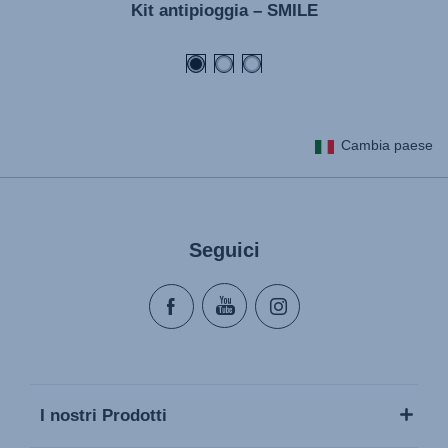
Kit antipioggia – SMILE
Kasutusjuhend (Eesti keel)
Käyttöohjeet (Suomi)
Οδηγίες χρήσης (Ελληνική γλώσσα)
Használati útmutató (Magyar nyelv)
Cambia paese
Lietošanas instrukcija (Latviešu valoda)
Naudojimo instrukcija (Lietuvių kalba)
Monteringsanvisning (Norsk)
Seguici
Instrucţiuni de utilizare (Limba română)
Uputstvo za korišcenje (Srpski)
Navodila za uporabo (Slovenščina)
Bruksanvisning (Svenska)
Kullanım talimatı (Türkçe)
I nostri Prodotti