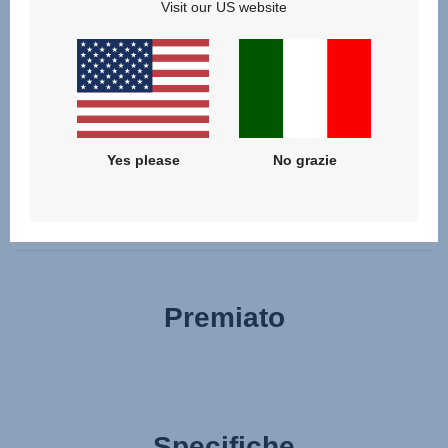
Visit our US website
silenziosamente grazie ad un magnete, anziché un
rumoroso velcro. Puoi anche sollevare il tuo bebè
delicatamente, grazie ad un coprigambe con cerniera che
non deve essere rimosso completamente. Oppure puoi
sollevare l'intera navicella leggera senza problemi grazie
al meccanismo di rilascio con pulsante memory, anche
Yes please
No grazie
quando hai una sola mano libera.
Premiato
Specifiche