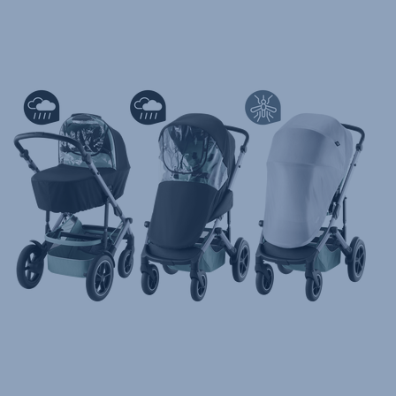
Gebrauchsanleitung (Deutsch)
تعليمات المستخدم) اَللُّغَةُ اَلْعَرَبِيَّة)
Mode d'emploi (Français)
Instrucciones del usuario (Español)
Manual de instruções (Português)
Istruzioni per l’uso (Italiano)
Инструкция пользователя (Русский язык)
Instrukcja użytkownika (Język polski)
Návod na použitie (Slovenský jazyk)
Инструкция за ползване (Български език)
Upute za uporabu (Hrvatski jezik)
Pokyny k použití (Čeština)
Brugerinstruktioner (Dansk)
Gebruiksinstructies (Nederlands)