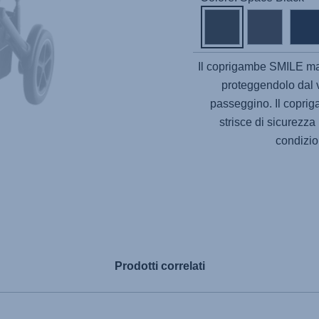
Il coprigambe
SMILE
man
proteggendolo dal v
passeggino. Il coprig
strisce di sicurezza r
condizio
Prodotti correlati