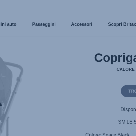
ini auto
Passeggini
Accessori
Scopri Brita
Coprig
CALORE 
TR
Disponi
SMILE 5
Colore: Space Black