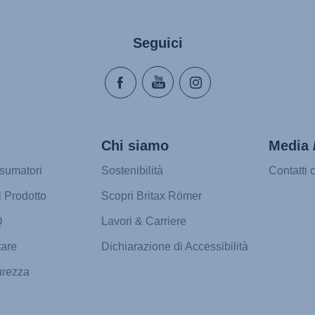
Seguici
Chi siamo
Media 
sumatori
Sostenibilità
Contatti 
l Prodotto
Scopri Britax Römer
Q
Lavori & Carriere
tare
Dichiarazione di Accessibilità
urezza