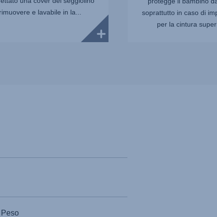
ttato una cover del seggiolino
protegge il bambino dal
rimuovere e lavabile in la...
soprattutto in caso di imp
per la cintura superio
Peso