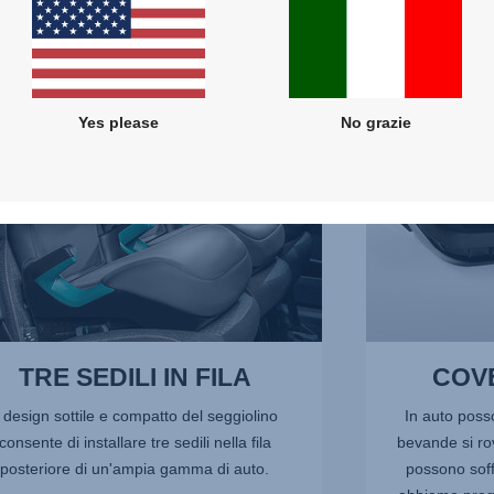
COVER
RIMOVIBILE,
3
di
5
Yes please
No grazie
TRE SEDILI IN FILA
COVE
l design sottile e compatto del seggiolino
In auto posso
consente di installare tre sedili nella fila
bevande si ro
posteriore di un'ampia gamma di auto.
possono soff