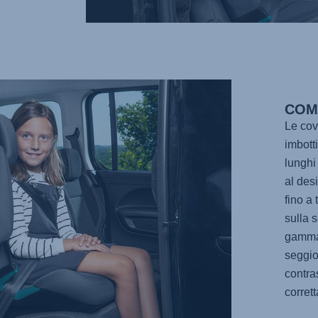
COM
Le cov
imbott
lunghi
al des
fino a 
sulla 
gamma 
seggiol
contra
corret