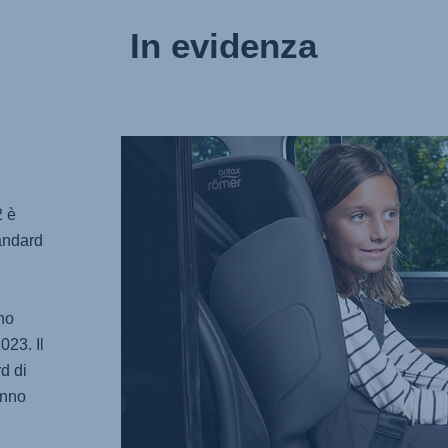
In evidenza
2
è
andard
no
023. Il
d di
anno