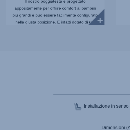
Il nostro poggiatesta è progettato
appositamente per offrire comfort ai bambini
più grandi e può essere facilmente configurato
nella giusta posizione. È infatti dotato di utili
contrassegni sul retro che guidano i g...
Installazione in senso
Dimensioni (A