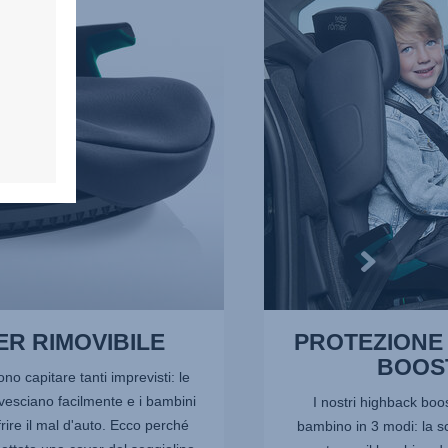
PROTEZIONE
HIGHBACK
BOOSTER,
4
di
5
R RIMOVIBILE
PROTEZIONE
BOOS
no capitare tanti imprevisti: le
vesciano facilmente e i bambini
I nostri highback boo
rire il mal d'auto. Ecco perché
bambino in 3 modi: la s