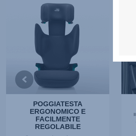
POGGIATESTA
TRE
ERGONOMICO
SEDILI
E
IN
FACILMENTE
FILA,
REGOLABILE,
2
1
di
di
5
5
POGGIATESTA
ERGONOMICO E
I
FACILMENTE
REGOLABILE