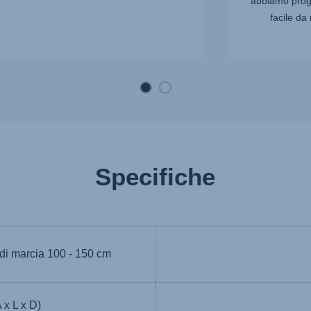
abbiamo proge
facile da 
Specifiche
 di marcia
100 - 150 cm
 x L x D)