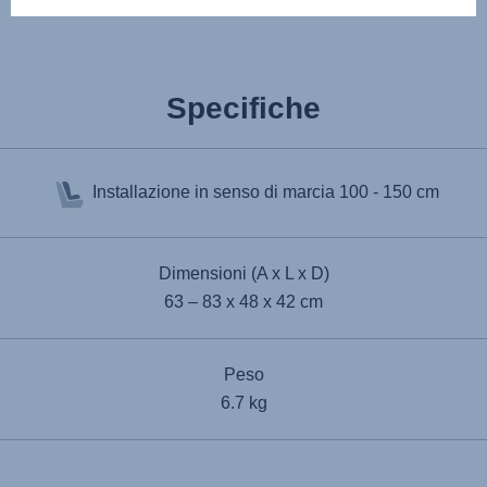
Specifiche
Installazione in senso di marcia
100 - 150 cm
Dimensioni (A x L x D)
63 – 83 x 48 x 42 cm
Peso
6.7 kg