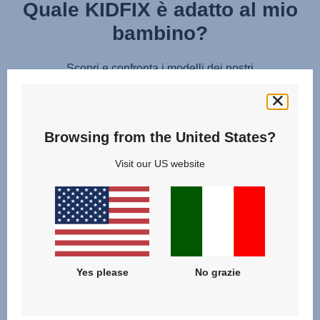
Quale KIDFIX è adatto al mio
bambino?
Scopri e confronta i modelli dei nostri
SEGGIOLINI AUTO PER BAMBINI KIDFIX
e trova il prodotto giusto per la tua famiglia!
Browsing from the United States?
CLICCA PER CONFRONTARE
Visit our US website
Yes please
No grazie