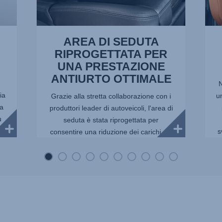
10
AREA DI SEDUTA
RIPROGETTATA PER
UNA PRESTAZIONE
ANTIURTO OTTIMALE
N
ia
u
Grazie alla stretta collaborazione con i
ia
produttori leader di autoveicoli, l'area di
ù
seduta è stata riprogettata per
s
consentire una riduzione dei carichi sul
collo fino a 50 kg*. *Test interni Britax
Römer svolti c...