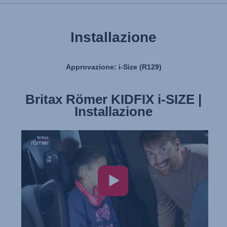
Manuale utente
Installazione
Approvazione: i-Size (R129)
Britax Römer KIDFIX i-SIZE |
Britax Römer KIDFIX i-SIZE |
Caratteristiche e vantaggi del
Installazione
prodotto